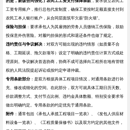
的是，新版合同强化了农民工工资支付保障条款
，要求设立农民工
工资专用账户，推行总包代发制度，确保工资按时足额直接支付到
农民工本人银行账户，从合同层面筑牢欠薪“防火墙”。
保险与担保
：要求承包人为其雇佣的劳务人员缴纳工伤保险，鼓励
投保意外伤害险。对履约担保的形式和退还条件也做了规定。
违约责任与争议解决
：对双方可能出现的违约情形（如质量不合
格、工期延误、拖欠款项等）设定了明确的违约责任计算方式或处
理原则。争议解决首选协商，协商不成可选择向工程所在地有管辖
权的人民法院提起诉讼或按约定申请仲裁。
专用条款部分
：是双方根据具体工程项目情况，对通用条款进行补
充、修改或细化的空间。在此部分，双方可就具体工期日历天数、
价款调整方式、支付节点比例、违约金具体数额、特别安全要求等
做出明确约定。专用条款的约定优先于通用条款。
附件
：通常包括《承包人承揽工程项目一览表》、《发包人供应材
料设备一览表》、《工程质量保修书》以及双方约定的其他文件，