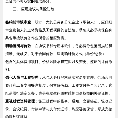
是合同不可或缺的组成部分。
三、 应用建议与风险防范
签约前审慎审查
：双方，尤其是劳务分包企业（承包人），应仔细
审查发包人的主体资格及工程项目的合法性。承包人必须确保自身
具备承接该劳务作业所需的相应资质。
明确范围与价款
：在协议书和专用条款中，务必将分包范围描述得
清晰、无歧义。对于合同价款，应明确计价方式（单价/总价）、
包含的具体费用项目、价格风险承担范围以及变更、签证的计价原
则。
强化人员与工资管理
：承包人必须严格落实实名制管理、劳动合同
签订和工资专用账户制度，保留好考勤、工资支付等全套记录，这
既是履行法定义务，也是在发生纠纷时维护自身权益的关键证据。
重视过程资料管理
：施工过程中的指令、通知、变更签证、验收记
录、会议纪要、付款申请与支付凭证等，均应妥善保管，形成完整
的履约证据链。