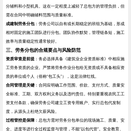
分辅料和小型机具。这在一定程度上减轻了总包方的管理负担，但
需在合同中明确辅料范围与质量标准。
成建制劳务分包
：劳务公司以自有或长期稳定的班组为基础，形成
相对固定的施工团队进行分包。团队协作默契，管理链条短，施工
效率与质量稳定性通常较好。
三、劳务分包的合规要点与风险防范
资质审查是前提
：务必选择具备《建筑业企业资质标准》中相应施
工劳务资质的企业。严禁将劳务作业分包给无资质或不具备相应资
质的单位或个人（俗称“包工头”），这是法律红线。
合同管理是关键
：合同应明确工作范围、价款、支付方式、质量安
全标准、工期、双方权利义务以及违约责任。特别要重视农民工工
资支付条款，确保劳务公司建立工资专用账户、实行总包代发制
度，从源头上杜绝欠薪风险。
过程管控是保障
：总包方需对劳务分包单位的现场施工、质量、安
全、进度等进行全过程监督与管理，不能“以包代管”。安全教育、